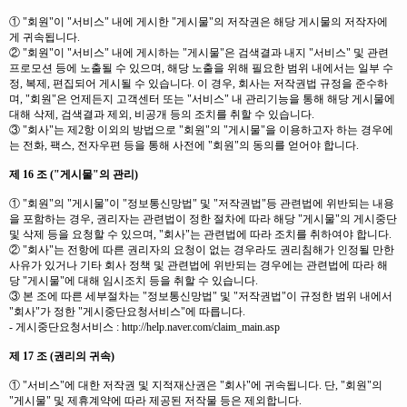
① "회원"이 "서비스" 내에 게시한 "게시물"의 저작권은 해당 게시물의 저작자에
게 귀속됩니다.
② "회원"이 "서비스" 내에 게시하는 "게시물"은 검색결과 내지 "서비스" 및 관련
프로모션 등에 노출될 수 있으며, 해당 노출을 위해 필요한 범위 내에서는 일부 수
정, 복제, 편집되어 게시될 수 있습니다. 이 경우, 회사는 저작권법 규정을 준수하
며, "회원"은 언제든지 고객센터 또는 "서비스" 내 관리기능을 통해 해당 게시물에
대해 삭제, 검색결과 제외, 비공개 등의 조치를 취할 수 있습니다.
③ "회사"는 제2항 이외의 방법으로 "회원"의 "게시물"을 이용하고자 하는 경우에
는 전화, 팩스, 전자우편 등을 통해 사전에 "회원"의 동의를 얻어야 합니다.
제 16 조 ("게시물"의 관리)
① "회원"의 "게시물"이 "정보통신망법" 및 "저작권법"등 관련법에 위반되는 내용
을 포함하는 경우, 권리자는 관련법이 정한 절차에 따라 해당 "게시물"의 게시중단
및 삭제 등을 요청할 수 있으며, "회사"는 관련법에 따라 조치를 취하여야 합니다.
② "회사"는 전항에 따른 권리자의 요청이 없는 경우라도 권리침해가 인정될 만한
사유가 있거나 기타 회사 정책 및 관련법에 위반되는 경우에는 관련법에 따라 해
당 "게시물"에 대해 임시조치 등을 취할 수 있습니다.
③ 본 조에 따른 세부절차는 "정보통신망법" 및 "저작권법"이 규정한 범위 내에서
"회사"가 정한 "게시중단요청서비스"에 따릅니다.
- 게시중단요청서비스 :
http://help.naver.com/claim_main.asp
제 17 조 (권리의 귀속)
① "서비스"에 대한 저작권 및 지적재산권은 "회사"에 귀속됩니다. 단, "회원"의
"게시물" 및 제휴계약에 따라 제공된 저작물 등은 제외합니다.