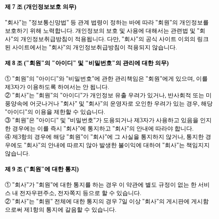
제 7 조 (개인정보보호 의무)
"회사"는 "정보통신망법" 등 관계 법령이 정하는 바에 따라 "회원"의 개인정보를
보호하기 위해 노력합니다. 개인정보의 보호 및 사용에 대해서는 관련법 및 "회
사"의 개인정보취급방침이 적용됩니다. 다만, "회사"의 공식 사이트 이외의 링크
된 사이트에서는 "회사"의 개인정보취급방침이 적용되지 않습니다.
제 8 조 ("회원"의 "아이디" 및 "비밀번호"의 관리에 대한 의무)
① "회원"의 "아이디"와 "비밀번호"에 관한 관리책임은 "회원"에게 있으며, 이를
제3자가 이용하도록 하여서는 안 됩니다.
② "회사"는 "회원"의 "아이디"가 개인정보 유출 우려가 있거나, 반사회적 또는 미
풍양속에 어긋나거나 "회사" 및 "회사"의 운영자로 오인한 우려가 있는 경우, 해당
"아이디"의 이용을 제한할 수 있습니다.
③ "회원"은 "아이디" 및 "비밀번호"가 도용되거나 제3자가 사용하고 있음을 인지
한 경우에는 이를 즉시 "회사"에 통지하고 "회사"의 안내에 따라야 합니다.
④ 제3항의 경우에 해당 "회원"이 "회사"에 그 사실을 통지하지 않거나, 통지한 경
우에도 "회사"의 안내에 따르지 않아 발생한 불이익에 대하여 "회사"는 책임지지
않습니다.
제 9 조 ("회원"에 대한 통지)
① "회사"가 "회원"에 대한 통지를 하는 경우 이 약관에 별도 규정이 없는 한 서비
스 내 전자우편주소, 전자쪽지 등으로 할 수 있습니다.
② "회사"는 "회원" 전체에 대한 통지의 경우 7일 이상 "회사"의 게시판에 게시함
으로써 제1항의 통지에 갈음할 수 있습니다.