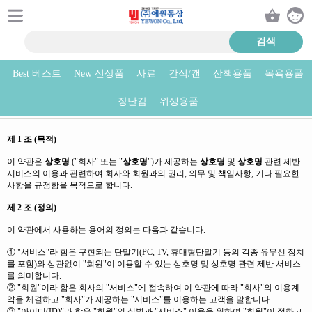
Best 베스트
New 신상품
사료
간식/캔
산책용품
목욕용품
서비스 이용약관
장난감
위생용품
제 1 조 (목적)
이 약관은
상호명
("회사" 또는 "
상호명
")가 제공하는
상호명
및
상호명
관련 제반
서비스의 이용과 관련하여 회사와 회원과의 권리, 의무 및 책임사항, 기타 필요한
사항을 규정함을 목적으로 합니다.
제 2 조 (정의)
이 약관에서 사용하는 용어의 정의는 다음과 같습니다.
① "서비스"라 함은 구현되는 단말기(PC, TV, 휴대형단말기 등의 각종 유무선 장치
를 포함)와 상관없이 "회원"이 이용할 수 있는 상호명 및 상호명 관련 제반 서비스
를 의미합니다.
② "회원"이라 함은 회사의 "서비스"에 접속하여 이 약관에 따라 "회사"와 이용계
약을 체결하고 "회사"가 제공하는 "서비스"를 이용하는 고객을 말합니다.
③ "아이디(ID)"라 함은 "회원"의 식별과 "서비스" 이용을 위하여 "회원"이 정하고