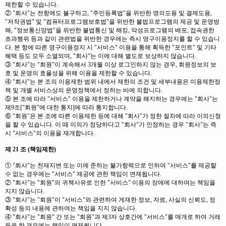
제한할 수 있습니다.
② "회사"는 전항에도 불구하고, "주민등록법"을 위반한 명의도용 및 결제도용,
"저작권법" 및 "컴퓨터프로그램보호법"을 위반한 불법프로그램의 제공 및 운영방
해, "정보통신망법"을 위반한 불법통신 및 해킹, 악성프로그램의 배포, 접속권한
초과행위 등과 같이 관련법을 위반한 경우에는 즉시 영구이용정지를 할 수 있습니
다. 본 항에 따른 영구이용정지 시 "서비스" 이용을 통해 획득한 "포인트" 및 기타
혜택 등도 모두 소멸되며, "회사"는 이에 대해 별도로 보상하지 않습니다.
③ "회사"는 "회원"이 계속해서 3개월 이상 로그인하지 않는 경우, 회원정보의 보
호 및 운영의 효율성을 위해 이용을 제한할 수 있습니다.
④ "회사"는 본 조의 이용제한 범위 내에서 제한의 조건 및 세부내용은 이용제한정
책 및 개별 서비스상의 운영정책에서 정하는 바에 의합니다.
⑤ 본 조에 따라 "서비스" 이용을 제한하거나 계약을 해지하는 경우에는 "회사"는
제9조["회원"에 대한 통지]에 따라 통지합니다.
⑥ "회원"은 본 조에 따른 이용제한 등에 대해 "회사"가 정한 절차에 따라 이의신청
을 할 수 있습니다. 이 때 이의가 정당하다고 "회사"가 인정하는 경우 "회사"는 즉
시 "서비스"의 이용을 재개합니다.
제 21 조 (책임제한)
① "회사"는 천재지변 또는 이에 준하는 불가항력으로 인하여 "서비스"를 제공할
수 없는 경우에는 "서비스" 제공에 관한 책임이 면제됩니다.
② "회사"는 "회원"의 귀책사유로 인한 "서비스" 이용의 장애에 대하여는 책임을
지지 않습니다.
③ "회사"는 "회원"이 "서비스"와 관련하여 게재한 정보, 자료, 사실의 신뢰도, 정
확성 등의 내용에 관하여는 책임을 지지 않습니다.
④ "회사"는 "회원" 간 또는 "회원"과 제3자 상호간에 "서비스"를 매개로 하여 거래
등을 한 경우에는 책임이 면제됩니다.