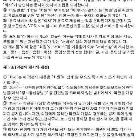
"회사"가 승인하는 문자와 숫자의 조합을 의미합니다.
④ "비밀번호"라 함은 "회원"이 부여 받은 "아이디와 일치되는 "회원"임을 확인하
고 비밀보호를 위해 "회원" 자신이 정한 문자 또는 숫자의 조합을 의미합니다.
⑤ "유료서비스"라 함은 "회사"가 유료로 제공하는 각종 온라인디지털콘텐츠(각
종 정보콘텐츠, VOD, 아이템 기타 유료콘텐츠를 포함) 및 제반 서비스를 의미합니
다.
⑥ "포인트"라 함은 서비스의 효율적 이용을 위해 회사가 임의로 책정 또는 지급,
조정할 수 있는 재산적 가치가 없는 "서비스" 상의 가상 데이터를 의미합니다.
⑦"게시물"이라 함은 "회원"이 "서비스"를 이용함에 있어 "서비스상"에 게시한 부
호ㆍ문자ㆍ음성ㆍ음향ㆍ화상ㆍ동영상 등의 정보 형태의 글, 사진, 동영상 및 각종
파일과 링크 등을 의미합니다.
제 3 조 (약관의 게시와 개정)
① "회사"는 이 약관의 내용을 "회원"이 쉽게 알 수 있도록 서비스 초기 화면에 게
시합니다.
② "회사"는 "약관의규제에관한법률", "정보통신망이용촉진및정보보호등에관한
법률(이하 "정보통신망법")" 등 관련법을 위배하지 않는 범위에서 이 약관을 개정
할 수 있습니다.
③ "회사"가 약관을 개정할 경우에는 적용일자 및 개정사유를 명시하여 현행약관
과 함께 제1항의 방식에 따라 그 개정약관의 적용일자 30일 전부터 적용일자 전일
까지 공지합니다. 다만, 회원에게 불리한 약관의 개정의 경우에는 공지 외에 일정
기간 서비스내 전자우편, 전자쪽지, 로그인시 동의창 등의 전자적 수단을 통해 따
로 명확히 통지하도록 합니다.
④ 회사가 전항에 따라 개정약관을 공지 또는 통지하면서 회원에게 30일 기간 내
에 의사표시를 하지 않으면 의사표시가 표명된 것으로 본다는 뜻을 명확하게 공지