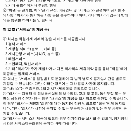
8.회사의 동의 없이 영리를 목적으로 "서비스"를 사용하는 행위
9.기타 불법적이거나 부당한 행위
② "회원"은 관계법, 이 약관의 규정, 이용안내 및 "서비스"와 관련하여 공지한 주
의사항, "회사"가 통지하는 사항 등을 준수하여야 하며, 기타 "회사"의 업무에 방해
되는 행위를 하여서는 안 됩니다.
제 12 조 ("서비스"의 제공 등)
① 회사는 회원에게 아래와 같은 서비스를 제공합니다.
1.검색 서비스
2.개방형 서비스(블로그, 카페 등)
3.게시판형 서비스(지식iN, 뉴스 등)
4.메일서비스
5.보안패치, 백신서비스
6.기타 "회사"가 추가 개발하거나 다른 회사와의 제휴계약 등을 통해 "회원"에게
제공하는 일체의 서비스
② 회사는 "서비스"를 일정범위로 분할하여 각 범위 별로 이용가능시간을 별도로
지정할 수 있습니다. 다만, 이러한 경우에는 그 내용을 사전에 공지합니다.
③ "서비스"는 연중무휴, 1일 24시간 제공함을 원칙으로 합니다.
④ "회사"는 컴퓨터 등 정보통신설비의 보수점검, 교체 및 고장, 통신두절 또는 운
영상 상당한 이유가 있는 경우 "서비스"의 제공을 일시적으로 중단할 수 있습니다.
이 경우 "회사"는 제9조["회원"에 대한 통지]에 정한 방법으로 "회원"에게 통지합
니다. 다만, "회사"가 사전에 통지할 수 없는 부득이한 사유가 있는 경우 사후에 통
지할 수 있습니다.
⑤ "회사"는 서비스의 제공에 필요한 경우 정기점검을 실시할 수 있으며, 정기점검
시간은 서비스제공화면에 공지한 바에 따릅니다.