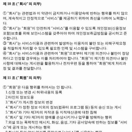
제 10 조 ("회사"의 의무)
① "회사"는 관련법과 이 약관이 금지하거나 미풍양속에 반하는 행위를 하지 않으
며, 계속적이고 안정적으로 "서비스"를 제공하기 위하여 최선을 다하여 노력합니
다.
② "회사"는 "회원"이 안전하게 "서비스"를 이용할 수 있도록 개인정보(신용정보
포함)보호를 위해 보안시스템을 갖추어야 하며 개인정보취급방침을 공시하고 준
수합니다.
③ "회사"는 서비스이용과 관련하여 발생하는 이용자의 불만 또는 피해구제요청
을 적절하게 처리할 수 있도록 필요한 인력 및 시스템을 구비합니다.
④ "회사"는 서비스이용과 관련하여 "회원"으로부터 제기된 의견이나 불만이 정당
하다고 인정할 경우에는 이를 처리하여야 합니다. "회원"이 제기한 의견이나 불만
사항에 대해서는 게시판을 활용하거나 전자우편 등을 통하여 "회원"에게 처리과
정 및 결과를 전달합니다.
제 11 조 ("회원"의 의무)
① "회원"은 다음 행위를 하여서는 안 됩니다.
1.신청 또는 변경 시 허위내용의 등록
2.타인의 정보도용
3."회사"가 게시한 정보의 변경
4."회사"가 정한 정보 이외의 정보(컴퓨터 프로그램 등) 등의 송신 또는 게시
5."회사"와 기타 제3자의 저작권 등 지적재산권에 대한 침해
6."회사" 및 기타 제3자의 명예를 손상시키거나 업무를 방해하는 행위
7.외설 또는 폭력적인 메시지, 화상, 음성, 기타 공서양속에 반하는 정보를 "서비
스"에 공개 또는 게시하는 행위