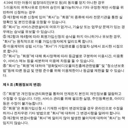
4.14세 미만 아동이 법정대리인(부모 등)의 동의를 얻지 아니한 경우
5.이용자의 귀책사유로 인하여 승인이 불가능하거나 기타 규정한 제반 사항을 위
반하며 신청하는 경우
③ 제1항에 따른 신청에 있어 "회사"는 "회원"의 종류에 따라 전문기관을 통한 실
명확인 및 본인인증을 요청할 수 있습니다.
④ "회사"는 서비스관련설비의 여유가 없거나, 기술상 또는 업무상 문제가 있는 경
우에는 승낙을 유보할 수 있습니다.
⑤ 제2항과 제4항에 따라 회원가입신청의 승낙을 하지 아니하거나 유보한 경우,
"회사"는 원칙적으로 이를 가입신청자에게 알리도록 합니다.
⑥ 이용계약의 성립 시기는 "회사"가 가입완료를 신청절차 상에서 표시한 시점으
로 합니다.
⑦ "회사"는 "회원"에 대해 회사정책에 따라 등급별로 구분하여 이용시간, 이용횟
수, 서비스 메뉴 등을 세분하여 이용에 차등을 둘 수 있습니다.
⑧ "회사"는 "회원"에 대하여 "영화및비디오물의진흥에관한법률" 및 "청소년보호
법"등에 따른 등급 및 연령 준수를 위해 이용제한이나 등급별 제한을 할 수 있습니
다.
제 6 조 (회원정보의 변경)
① "회원"은 개인정보관리화면을 통하여 언제든지 본인의 개인정보를 열람하고
수정할 수 있습니다. 다만, 서비스 관리를 위해 필요한 실명, 주민등록번호, 아이디
등은 수정이 불가능합니다.
② "회원"은 회원가입신청 시 기재한 사항이 변경되었을 경우 온라인으로 수정을
하거나 전자우편 기타 방법으로 "회사"에 대하여 그 변경사항을 알려야 합니다.
③ 제2항의 변경사항을 "회사"에 알리지 않아 발생한 불이익에 대하여 "회사"는 책
임지지 않습니다.