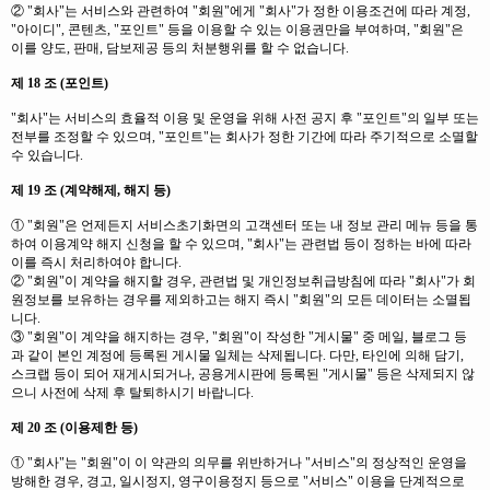
② "회사"는 서비스와 관련하여 "회원"에게 "회사"가 정한 이용조건에 따라 계정,
"아이디", 콘텐츠, "포인트" 등을 이용할 수 있는 이용권만을 부여하며, "회원"은
이를 양도, 판매, 담보제공 등의 처분행위를 할 수 없습니다.
제 18 조 (포인트)
"회사"는 서비스의 효율적 이용 및 운영을 위해 사전 공지 후 "포인트"의 일부 또는
전부를 조정할 수 있으며, "포인트"는 회사가 정한 기간에 따라 주기적으로 소멸할
수 있습니다.
제 19 조 (계약해제, 해지 등)
① "회원"은 언제든지 서비스초기화면의 고객센터 또는 내 정보 관리 메뉴 등을 통
하여 이용계약 해지 신청을 할 수 있으며, "회사"는 관련법 등이 정하는 바에 따라
이를 즉시 처리하여야 합니다.
② "회원"이 계약을 해지할 경우, 관련법 및 개인정보취급방침에 따라 "회사"가 회
원정보를 보유하는 경우를 제외하고는 해지 즉시 "회원"의 모든 데이터는 소멸됩
니다.
③ "회원"이 계약을 해지하는 경우, "회원"이 작성한 "게시물" 중 메일, 블로그 등
과 같이 본인 계정에 등록된 게시물 일체는 삭제됩니다. 다만, 타인에 의해 담기,
스크랩 등이 되어 재게시되거나, 공용게시판에 등록된 "게시물" 등은 삭제되지 않
으니 사전에 삭제 후 탈퇴하시기 바랍니다.
제 20 조 (이용제한 등)
① "회사"는 "회원"이 이 약관의 의무를 위반하거나 "서비스"의 정상적인 운영을
방해한 경우, 경고, 일시정지, 영구이용정지 등으로 "서비스" 이용을 단계적으로