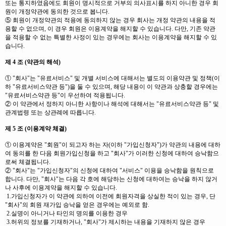
또는 통지하였음에도 회원이 명시적으로 거부의 의사표시를 하지 아니한 경우 회
원이 개정약관에 동의한 것으로 봅니다.
⑤ 회원이 개정약관의 적용에 동의하지 않는 경우 회사는 개정 약관의 내용을 적
용할 수 없으며, 이 경우 회원은 이용계약을 해지할 수 있습니다. 다만, 기존 약관
을 적용할 수 없는 특별한 사정이 있는 경우에는 회사는 이용계약을 해지할 수 있
습니다.
제 4 조 (약관의 해석)
① "회사"는 "유료서비스" 및 개별 서비스에 대해서는 별도의 이용약관 및 정책(이
하 "유료서비스약관 등")을 둘 수 있으며, 해당 내용이 이 약관과 상충할 경우에는
"유료서비스약관 등"이 우선하여 적용됩니다.
② 이 약관에서 정하지 아니한 사항이나 해석에 대해서는 "유료서비스약관 등" 및
관계법령 또는 상관례에 따릅니다.
제 5 조 (이용계약 체결)
① 이용계약은 "회원"이 되고자 하는 자(이하 "가입신청자")가 약관의 내용에 대하
여 동의를 한 다음 회원가입신청을 하고 "회사"가 이러한 신청에 대하여 승낙함으
로써 체결됩니다.
② "회사"는 "가입신청자"의 신청에 대하여 "서비스" 이용을 승낙함을 원칙으로
합니다. 다만, "회사"는 다음 각 호에 해당하는 신청에 대하여는 승낙을 하지 않거
나 사후에 이용계약을 해지할 수 있습니다.
1.가입신청자가 이 약관에 의하여 이전에 회원자격을 상실한 적이 있는 경우, 단
"회사"의 회원 재가입 승낙을 얻은 경우에는 예외로 함.
2.실명이 아니거나 타인의 명의를 이용한 경우
3.허위의 정보를 기재하거나, "회사"가 제시하는 내용을 기재하지 않은 경우