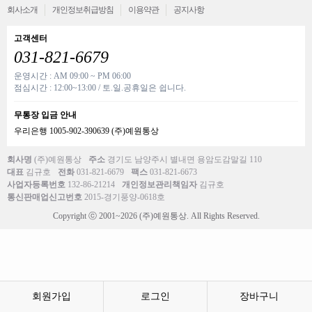
회사소개
개인정보취급방침
이용약관
공지사항
고객센터
031-821-6679
운영시간 : AM 09:00 ~ PM 06:00
점심시간 : 12:00~13:00 / 토.일.공휴일은 쉽니다.
무통장 입금 안내
우리은행 1005-902-390639 (주)예원통상
회사명
(주)예원통상
주소
경기도 남양주시 별내면 용암도감말길 110
대표
김규호
전화
031-821-6679
팩스
031-821-6673
사업자등록번호
132-86-21214
개인정보관리책임자
김규호
통신판매업신고번호
2015-경기풍양-0618호
Copyright ⓒ 2001~2026 (주)예원통상. All Rights Reserved.
회원가입
로그인
장바구니