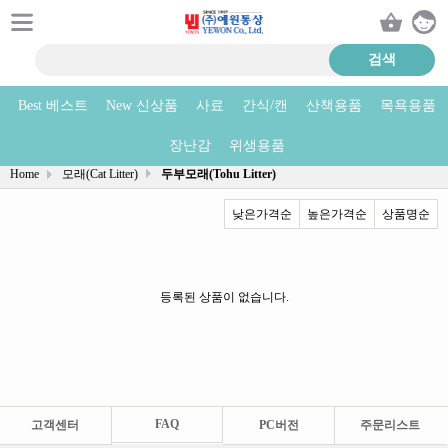
Best 베스트
New 신상품
사료
간식/캔
산책용품
목욕용품
두부모래(Tohu Litter) 상품리스트
장난감
위생용품
Home
모래(Cat Litter)
두부모래(Tohu Litter)
낮은가격순
높은가격순
상품명순
등록된 상품이 없습니다.
FAQ
고객센터
PC버전
주문리스트