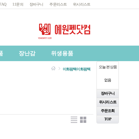
FAQ
1:1문의
장바구니
주문리스트
위시리스트
품
장난감
위생용품
오늘 본 상품
이화팜텍
이화팜텍
없음
장바구니
위시리스트
주문조회
TOP