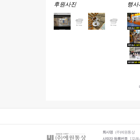
후원사진
행사
회사명
(주)예원통상
사업자 등록번호
132-86