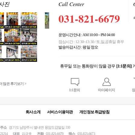
사진
Call Center
031-821-6679
운영시간안내 : AM 10:00 ~ PM 04:00
점심시간 : 12:30~13:30 / 토,일,공휴일 휴무
발송마감시간 : 평일 정오
휴무일 또는 통화량이 많을 경우
[1:1문의]
Quick button
더 많은 후기보기 >
더 많은 후기보기 >
1:1문의
마이페이지
장
회사소개
서비스이용약관
개인정보 취급방침
주소
경기도 남양주시 별내면 용암도감말길 110
-21214
대표
김규호
전화
031-821-6679
팩스
031-821-6673