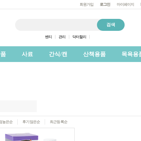
회원가입
로그인
마이페이지
벤티
관리
닥터할리
상품
사료
간식/캔
산책용품
목욕용
점높은순
후기많은순
최근등록순