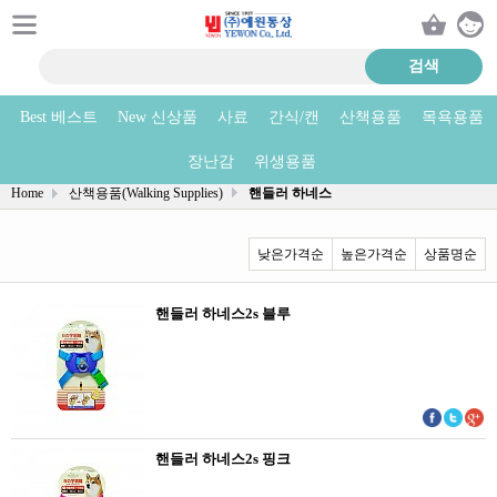
Best 베스트
New 신상품
사료
간식/캔
산책용품
목욕용품
핸들러 하네스 상품리스트
장난감
위생용품
Home
산책용품(Walking Supplies)
핸들러 하네스
낮은가격순
높은가격순
상품명순
핸들러 하네스2s 블루
핸들러 하네스2s 핑크