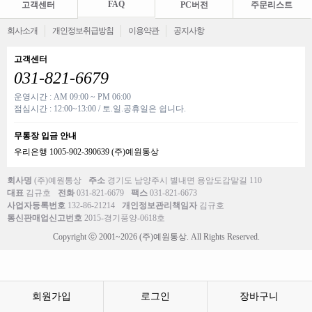
FAQ
고객센터
PC버전
주문리스트
회사소개
개인정보취급방침
이용약관
공지사항
고객센터
031-821-6679
운영시간 : AM 09:00 ~ PM 06:00
점심시간 : 12:00~13:00 / 토.일.공휴일은 쉽니다.
무통장 입금 안내
우리은행 1005-902-390639 (주)예원통상
회사명
(주)예원통상
주소
경기도 남양주시 별내면 용암도감말길 110
대표
김규호
전화
031-821-6679
팩스
031-821-6673
사업자등록번호
132-86-21214
개인정보관리책임자
김규호
통신판매업신고번호
2015-경기풍양-0618호
Copyright ⓒ 2001~2026 (주)예원통상. All Rights Reserved.
회원가입
로그인
장바구니