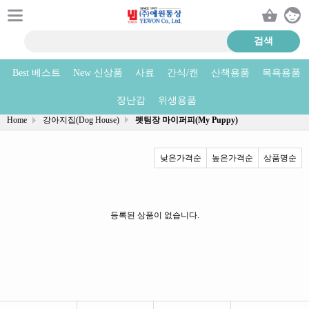
Best 베스트
New 신상품
사료
간식/캔
산책용품
목욕용품
펫팀장 마이퍼피(My Puppy) 상품리스트
장난감
위생용품
Home
강아지집(Dog House)
펫팀장 마이퍼피(My Puppy)
낮은가격순
높은가격순
상품명순
등록된 상품이 없습니다.