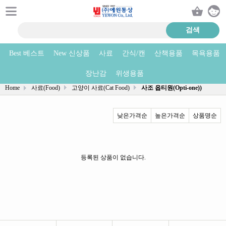
Best 베스트
New 신상품
사료
간식/캔
산책용품
목욕용품
사조 옵티원(Opti-one)) 상품리스트
장난감
위생용품
Home
사료(Food)
고양이 사료(Cat Food)
사조 옵티원(Opti-one))
낮은가격순
높은가격순
상품명순
등록된 상품이 없습니다.