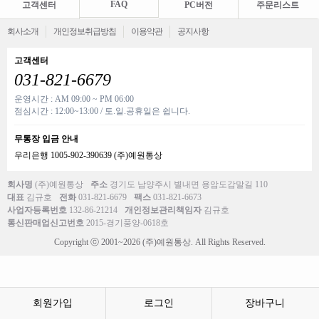
FAQ
고객센터
PC버전
주문리스트
회사소개
개인정보취급방침
이용약관
공지사항
고객센터
031-821-6679
운영시간 : AM 09:00 ~ PM 06:00
점심시간 : 12:00~13:00 / 토.일.공휴일은 쉽니다.
무통장 입금 안내
우리은행 1005-902-390639 (주)예원통상
회사명
(주)예원통상
주소
경기도 남양주시 별내면 용암도감말길 110
대표
김규호
전화
031-821-6679
팩스
031-821-6673
사업자등록번호
132-86-21214
개인정보관리책임자
김규호
통신판매업신고번호
2015-경기풍양-0618호
Copyright ⓒ 2001~2026 (주)예원통상. All Rights Reserved.
회원가입
로그인
장바구니