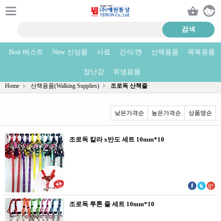
Best 베스트
New 신상품
사료
간식/캔
산책용품
목욕용품
조로독 산책줄 상품리스트
장난감
위생용품
Home
산책용품(Walking Supplies)
조로독 산책줄
낮은가격순
높은가격순
상품명순
조로독 칼라 x반도 세트 10mm*10
조로독 투톤 줄 세트 10mm*10