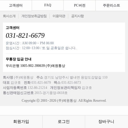
FAQ
고객센터
PC버전
주문리스트
회사소개
개인정보취급방침
이용약관
공지사항
고객센터
031-821-6679
운영시간 : AM 09:00 ~ PM 06:00
점심시간 : 12:00~13:00 / 토.일.공휴일은 쉽니다.
무통장 입금 안내
우리은행 1005-902-390639 (주)예원통상
회사명
(주)예원통상
주소
경기도 남양주시 별내면 용암도감말길 110
대표
김규호
전화
031-821-6679
팩스
031-821-6673
사업자등록번호
132-86-21214
개인정보관리책임자
김규호
통신판매업신고번호
2015-경기풍양-0618호
Copyright ⓒ 2001~2026 (주)예원통상. All Rights Reserved.
회원가입
로그인
장바구니