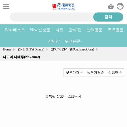
Best 베스트
New 신상품
사료
간식/캔
산책용품
목욕용품
나고미 냐매루(Nakomot) 상품리스트
장난감
위생용품
Home
간식/캔(Pet Snack)
고양이 간식/캔(Cat Snack/can)
나고미 냐매루(Nakomot)
낮은가격순
높은가격순
상품명순
등록된 상품이 없습니다.