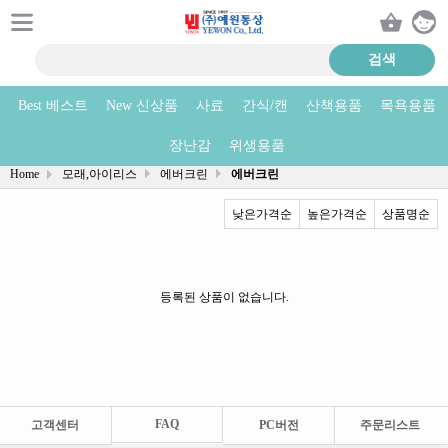
Best 베스트
New 신상품
사료
간식/캔
산책용품
목욕용품
에버크린 상품리스트
장난감
위생용품
Home
모래,아이리스
에버크린
에버크린
낮은가격순
높은가격순
상품명순
등록된 상품이 없습니다.
FAQ
고객센터
PC버전
주문리스트