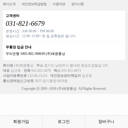
회사소개
개인정보취급방침
이용약관
공지사항
고객센터
031-821-6679
운영시간 : AM 09:00 ~ PM 06:00
점심시간 : 12:00~13:00 / 토.일.공휴일은 쉽니다.
무통장 입금 안내
우리은행 1005-902-390639 (주)예원통상
회사명
(주)예원통상
주소
경기도 남양주시 별내면 용암도감말길 110
대표
김규호
전화
031-821-6679
팩스
031-821-6673
사업자등록번호
132-86-21214
개인정보관리책임자
김규호
통신판매업신고번호
2015-경기풍양-0618호
Copyright ⓒ 2001~2026 (주)예원통상. All Rights Reserved.
회원가입
로그인
장바구니