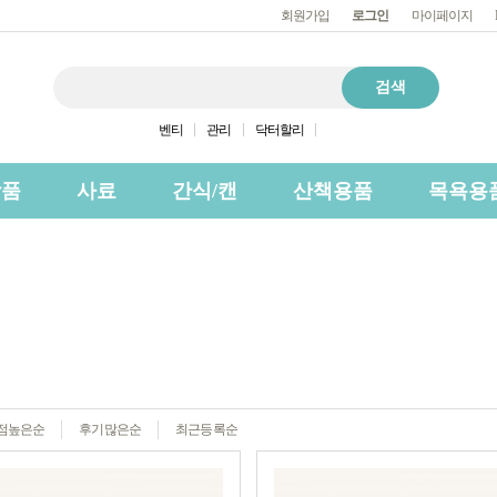
회원가입
로그인
마이페이지
벤티
관리
닥터할리
상품
사료
간식/캔
산책용품
목욕용
점높은순
후기많은순
최근등록순