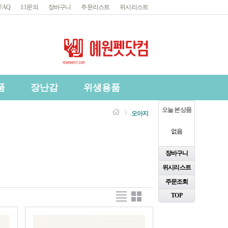
FAQ
1:1문의
장바구니
주문리스트
위시리스트
품
장난감
위생용품
오늘 본 상품
오아지
없음
장바구니
위시리스트
주문조회
TOP